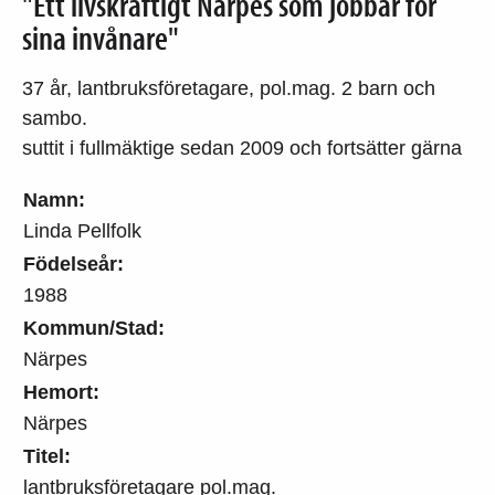
"Ett livskraftigt Närpes som jobbar för
sina invånare"
37 år, lantbruksföretagare, pol.mag. 2 barn och
sambo.
suttit i fullmäktige sedan 2009 och fortsätter gärna
Namn:
Linda Pellfolk
Födelseår:
1988
Kommun/Stad:
Närpes
Hemort:
Närpes
Titel:
lantbruksföretagare pol.mag.