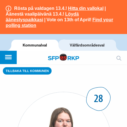
Rösta på valdagen 13.4.!
Hitta din vallokal
|
Äänestä vaalipäivänä 13.4.!
Löydä
äänestyspaikkasi
| Vote on 13th of April!
Find your
polling station
Kommunalval
Välfärdsområdesval
TILLBAKA TILL KOMMUNEN
28