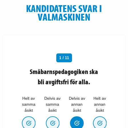
KANDIDATENS SVAR I
VALMASKINEN
1 / 11
Småbarnspedagogiken ska
bli avgiftsfri för alla.
Helt av
Delvis av
Delvis av
Helt av
samma
samma
annan
annan
åsikt
åsikt
åsikt
åsikt