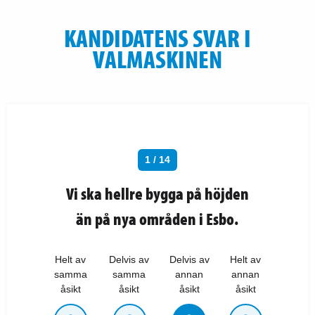
KANDIDATENS SVAR I
VALMASKINEN
1 / 14
Vi ska hellre bygga på höjden
än på nya områden i Esbo.
Helt av
Delvis av
Delvis av
Helt av
samma
samma
annan
annan
åsikt
åsikt
åsikt
åsikt