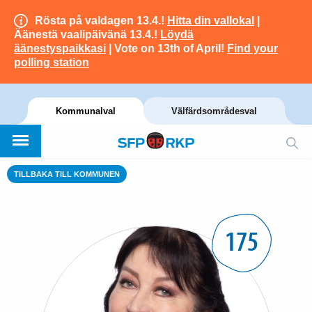
Rösta på valdagen 13.4.!
Hitta din vallokal
|
Äänestä vaalipäivänä 13.4.!
Löydä
äänestyspaikkasi
| Vote on 13th of April!
Find your
polling station
Kommunalval
Välfärdsområdesval
TILLBAKA TILL KOMMUNEN
175