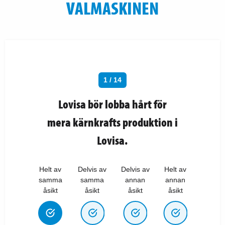
VALMASKINEN
1 / 14
Lovisa bör lobba hårt för
mera kärnkrafts produktion i
Lovisa.
Helt av
Delvis av
Delvis av
Helt av
samma
samma
annan
annan
åsikt
åsikt
åsikt
åsikt