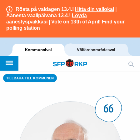
Rösta på valdagen 13.4.!
Hitta din vallokal
|
Äänestä vaalipäivänä 13.4.!
Löydä
äänestyspaikkasi
| Vote on 13th of April!
Find your
polling station
Kommunalval
Välfärdsområdesval
TILLBAKA TILL KOMMUNEN
66