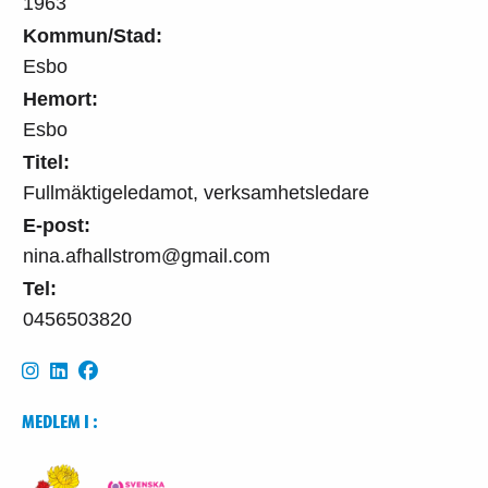
1963
Kommun/Stad:
Esbo
Hemort:
Esbo
Titel:
Fullmäktigeledamot, verksamhetsledare
E-post:
nina.afhallstrom@gmail.com
Tel:
0456503820
MEDLEM I :