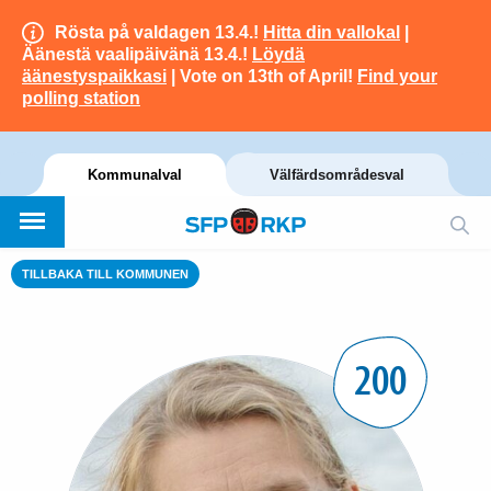
Rösta på valdagen 13.4.!
Hitta din vallokal
|
Äänestä vaalipäivänä 13.4.!
Löydä
äänestyspaikkasi
| Vote on 13th of April!
Find your
polling station
Kommunalval
Välfärdsområdesval
TILLBAKA TILL KOMMUNEN
200