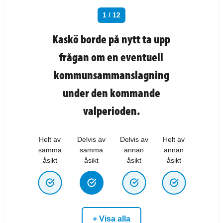
1 / 12
Kaskö borde på nytt ta upp
frågan om en eventuell
kommunsammanslagning
under den kommande
valperioden.
Helt av
Delvis av
Delvis av
Helt av
samma
samma
annan
annan
åsikt
åsikt
åsikt
åsikt
+ Visa alla