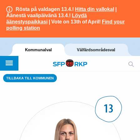
Rösta på valdagen 13.4.!
Hitta din vallokal
|
Äänestä vaalipäivänä 13.4.!
Löydä
äänestyspaikkasi
| Vote on 13th of April!
Find your
polling station
Kommunalval
Välfärdsområdesval
TILLBAKA TILL KOMMUNEN
13