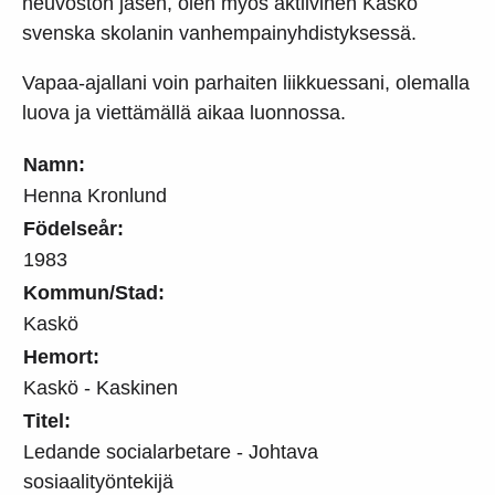
neuvoston jäsen, olen myös aktiivinen Kaskö
svenska skolanin vanhempainyhdistyksessä.
Vapaa-ajallani voin parhaiten liikkuessani, olemalla
luova ja viettämällä aikaa luonnossa.
Namn:
Henna Kronlund
Födelseår:
1983
Kommun/Stad:
Kaskö
Hemort:
Kaskö - Kaskinen
Titel:
Ledande socialarbetare - Johtava
sosiaalityöntekijä