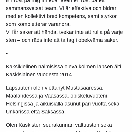
En röst på mig innebär även en röst på ett
sammansvetsat team. Vi är effektiva och bidrar
med en kollektivt bred kompetens, samt styrkor
som kompletterar varandra.
Vi får saker att hända, tvekar inte att rulla på varje
sten – och räds inte att ta tag i obekväma saker.
•
Kaksikielinen naimisissa oleva kolmen lapsen äiti,
Kaskislainen vuodesta 2014.
Lapsuuteni olen viettänyt Mustasaaressa,
Maalahdessa ja Vaasassa, opiskeluvuoteni
Helsingissä ja aikuisiällä asunut pari vuotta sekä
Unkarissa että Saksassa.
Olen Kaskisten seurakunnan valtuuston sekä