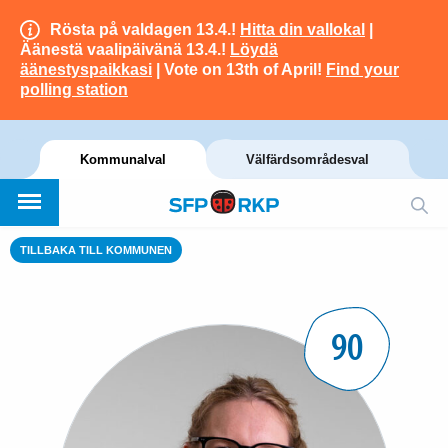
Rösta på valdagen 13.4.!
Hitta din vallokal
|
Äänestä vaalipäivänä 13.4.!
Löydä
äänestyspaikkasi
| Vote on 13th of April!
Find your
polling station
Kommunalval
Välfärdsområdesval
TILLBAKA TILL KOMMUNEN
90