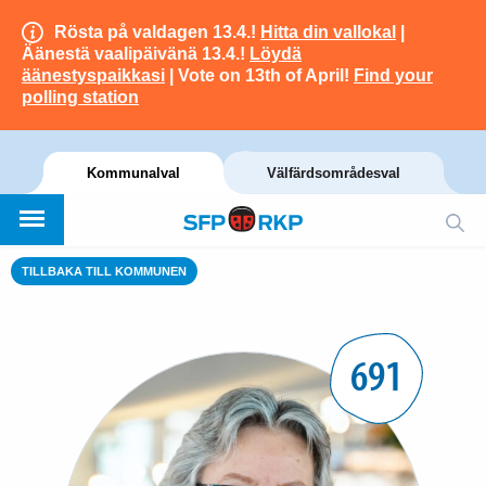
Rösta på valdagen 13.4.!
Hitta din vallokal
|
Äänestä vaalipäivänä 13.4.!
Löydä
äänestyspaikkasi
| Vote on 13th of April!
Find your
polling station
Kommunalval
Välfärdsområdesval
TILLBAKA TILL KOMMUNEN
691