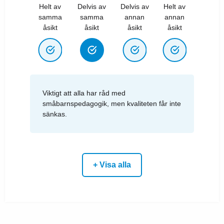
Helt av
Delvis av
Delvis av
Helt av
samma
samma
annan
annan
åsikt
åsikt
åsikt
åsikt
Viktigt att alla har råd med
småbarnspedagogik, men kvaliteten får inte
sänkas.
+ Visa alla