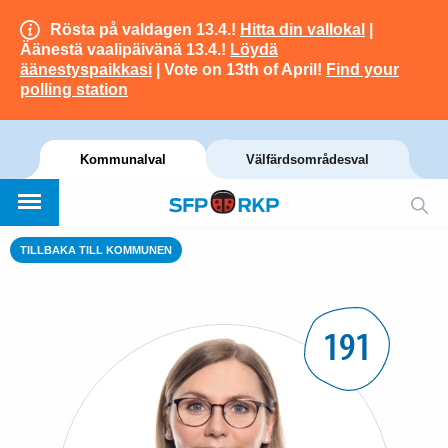
Rösta på valdagen 13.4.!
Hitta din vallokal
|
Äänestä vaalipäivänä 13.4.!
Löydä
äänestyspaikkasi
| Vote on 13th of April!
Find your
polling station
Kommunalval
Välfärdsområdesval
TILLBAKA TILL KOMMUNEN
191