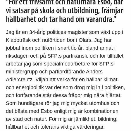
"För ett trivsamt och naturnära Esbo, där
vi satsar på skola och utbildning, främjar
hållbarhet och tar hand om varandra."
Jag är en 34-årig politices magister som växt upp i
Klappträsk och nuförtiden bor i Olars. Jag har
jobbat inom politiken i snart tio år, bland annat i
riksdagen och på SFP:s partikansli, och för tillfället
arbetar jag som specialmedarbetare för SFP:s
ministergrupp och partiordförande Anders
Adlercreutz. Viljan att verka för en hållbar klimat-
och energipolitik var det som drog mig in i politiken,
och fortfarande står dessa frågor mig nära hjärtat.
Som hundägare rör jag mig mycket utomhus och
det bästa med Esbo enligt mig är kombinationen
av stad och natur. För mig är jämlikhet, bildning,
hållbarhet och tolerans viktiga värderingar.