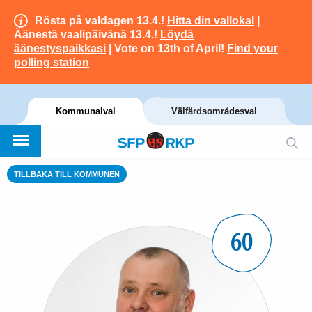
Rösta på valdagen 13.4.!
Hitta din vallokal
|
Äänestä vaalipäivänä 13.4.!
Löydä
äänestyspaikkasi
| Vote on 13th of April!
Find your
polling station
Kommunalval
Välfärdsområdesval
TILLBAKA TILL KOMMUNEN
60