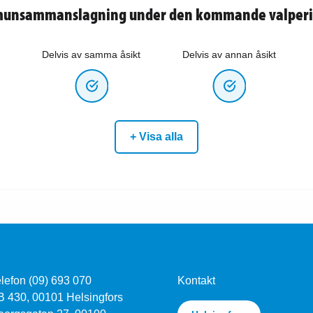
unsammanslagning under den kommande valperi
Delvis av samma åsikt
Delvis av annan åsikt
+ Visa alla
lefon (09) 693 070
Kontakt
B 430, 00101 Helsingfors