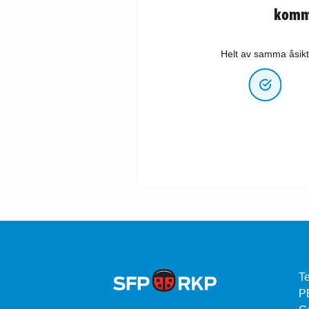
komm
Helt av samma åsikt
Te
P