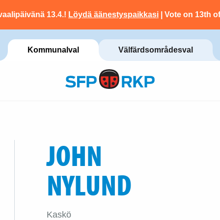
vaalipäivänä 13.4.!
Löydä äänestyspaikkasi
| Vote on 13th of
Kommunalval
Välfärdsområdesval
JOHN
NYLUND
Kaskö