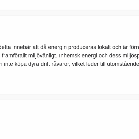
etta innebär att då energin produceras lokalt och är förn
 framförallt miljövänligt. Inhemsk energi och dess miljös
inte köpa dyra drift råvaror, vilket leder till utomståend