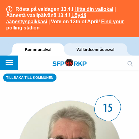
Rösta på valdagen 13.4.!
Hitta din vallokal
|
Äänestä vaalipäivänä 13.4.!
Löydä
äänestyspaikkasi
| Vote on 13th of April!
Find your
polling station
Kommunalval
Välfärdsområdesval
TILLBAKA TILL KOMMUNEN
15