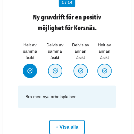
1 / 14
Ny gruvdrift för en positiv
möjlighet för Korsnäs.
Helt av
Delvis av
Delvis av
Helt av
samma
samma
annan
annan
åsikt
åsikt
åsikt
åsikt
Bra med nya arbetsplatser.
+ Visa alla