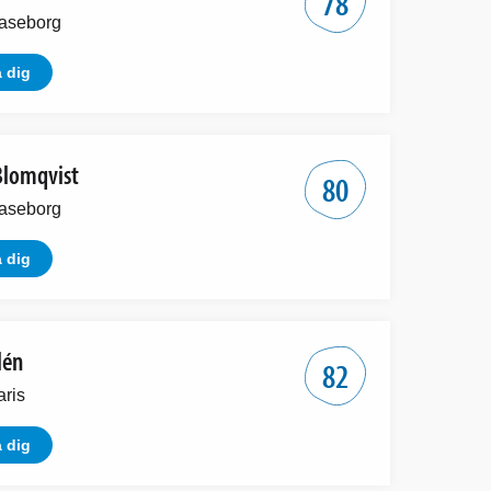
78
aseborg
 dig
lomqvist
80
aseborg
 dig
lén
82
aris
 dig