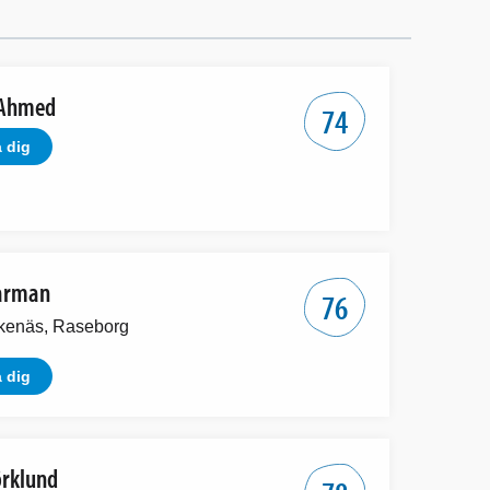
Ahmed
74
 dig
arman
76
kenäs, Raseborg
 dig
örklund