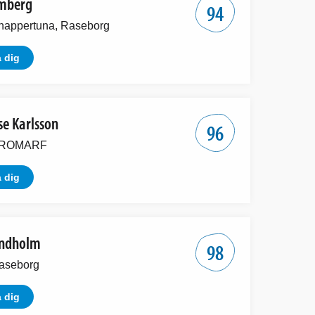
mberg
94
nappertuna, Raseborg
 dig
se Karlsson
96
 BROMARF
 dig
indholm
98
aseborg
 dig