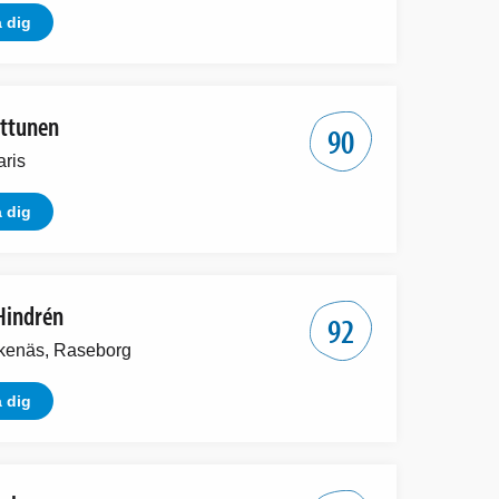
 dig
lttunen
90
aris
 dig
Hindrén
92
kenäs, Raseborg
 dig