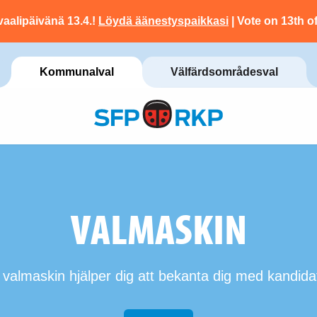
vaalipäivänä 13.4.!
Löydä äänestyspaikkasi
| Vote on 13th of
Kommunalval
Välfärdsområdesval
VALMASKIN
valmaskin hjälper dig att bekanta dig med kandida