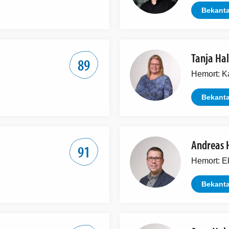
Bekanta
Tanja Ha
89
Hemort: K
Bekanta
Andreas 
91
Hemort: E
Bekanta