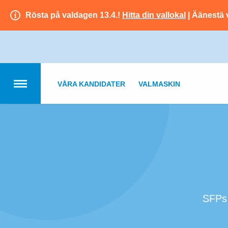
Rösta på valdagen 13.4.!
Hitta din vallokal
| Äänestä 
VÅRA KANDIDATER
VALMASKIN
SFPs 