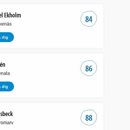
el Ekholm
84
kenäs
 dig
zén
86
enala
 dig
äsbeck
88
romarv