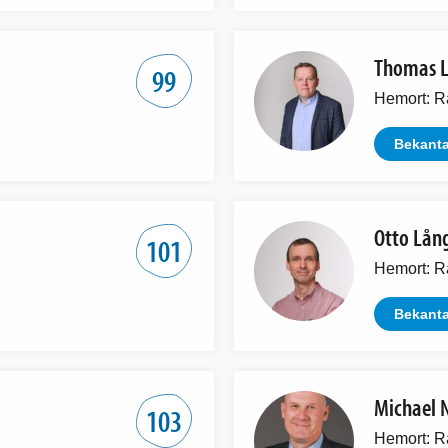
Thomas 
99
Hemort: R
Bekanta
Otto Lån
101
Hemort: R
Bekanta
Michael 
103
Hemort: R