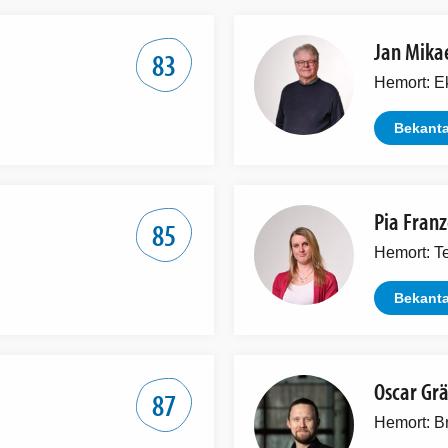
Jan Mika
83
Hemort: E
Bekanta
Pia Fran
85
Hemort: T
Bekanta
Oscar Gr
87
Hemort: B