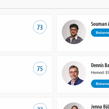
Souman 
73
Bekanta
Dennis B
75
Hemort: E
Bekanta
Jenna Bj