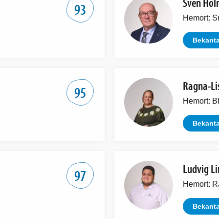
Sven Hol
93
Hemort: S
Bekanta
Ragna-Li
95
Hemort:
Bekanta
Ludvig L
97
Hemort: R
Bekanta