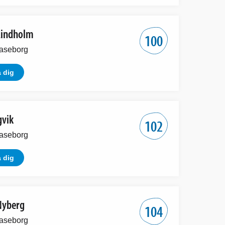
Lindholm
100
aseborg
 dig
gvik
102
aseborg
 dig
Nyberg
104
aseborg