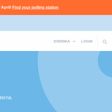
 April!
Find your polling station
LOGIN
terna.