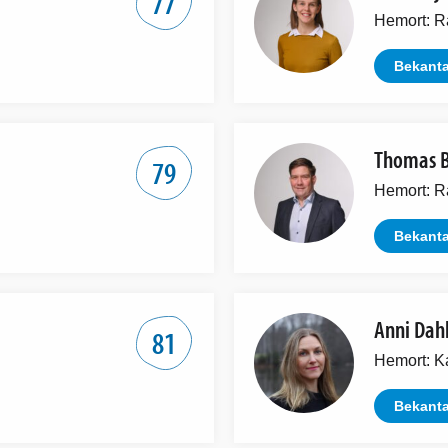
77
Hemort: R
Bekanta
Thomas B
79
Hemort: R
Bekanta
Anni Dah
81
Hemort: K
Bekanta