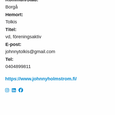
Borgå
Hemort:
Tolkis
Titel:
vd, föreningsaktiv
E-post:
johnnytolkis@gmail.com
Tel:
0404899811
https://www.johnnyholmstrom.fi/