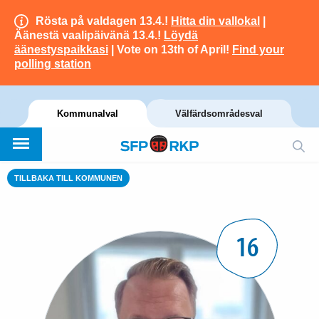
Rösta på valdagen 13.4.!
Hitta din vallokal
|
Äänestä vaalipäivänä 13.4.!
Löydä
äänestyspaikkasi
| Vote on 13th of April!
Find your
polling station
Kommunalval
Välfärdsområdesval
TILLBAKA TILL KOMMUNEN
16