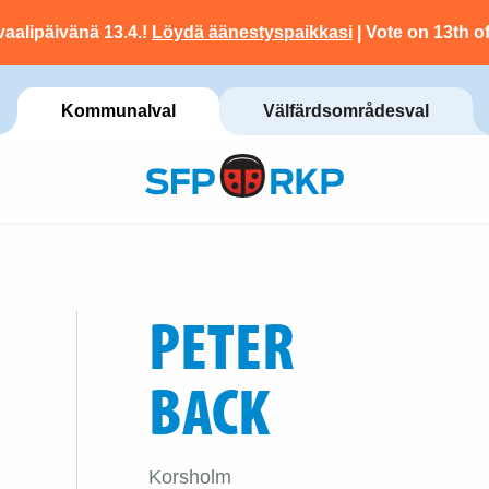
vaalipäivänä 13.4.!
Löydä äänestyspaikkasi
| Vote on 13th of
Kommunalval
Välfärdsområdesval
PETER
BACK
Korsholm