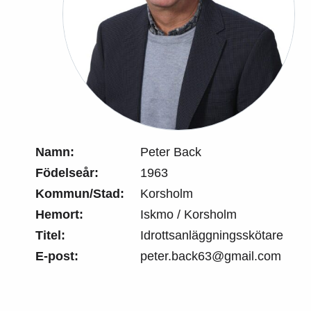
Namn:
Peter Back
Födelseår:
1963
Kommun/Stad:
Korsholm
Hemort:
Iskmo / Korsholm
Titel:
Idrottsanläggningsskötare
E-post:
peter.back63@gmail.com