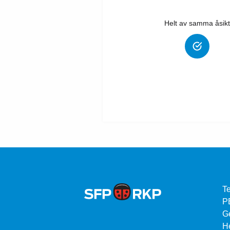
Helt av samma åsikt
Te
P
G
He