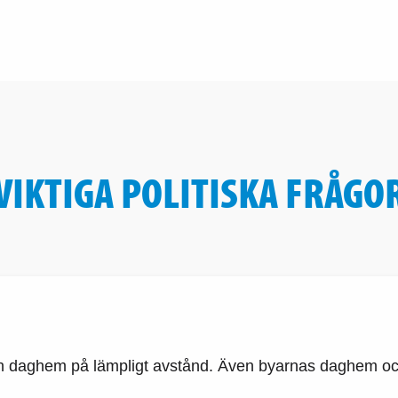
VIKTIGA POLITISKA FRÅGO
r och daghem på lämpligt avstånd. Även byarnas daghem och 