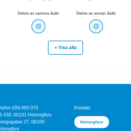
Delvis av samma åsikt
Delvis av annan åsikt
+ Visa alla
lefon (09) 693 070
Kontakt
B 430, 00101 Helsingfors
eorgsgatan 27, 00100
Helsingfors
lsingfors