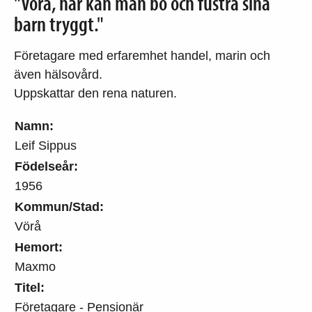
"Vörå, här kan man bo och fustra sina
barn tryggt."
Företagare med erfaremhet handel, marin och
även hälsovård.
Uppskattar den rena naturen.
Namn:
Leif Sippus
Födelseår:
1956
Kommun/Stad:
Vörå
Hemort:
Maxmo
Titel:
Företagare - Pensionär