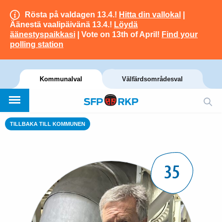
Rösta på valdagen 13.4.!
Hitta din vallokal
|
Äänestä vaalipäivänä 13.4.!
Löydä
äänestyspaikkasi
| Vote on 13th of April!
Find your
polling station
Kommunalval
Välfärdsområdesval
TILLBAKA TILL KOMMUNEN
35