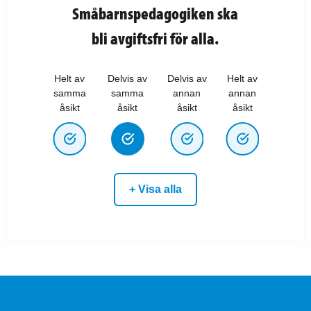
Småbarnspedagogiken ska
bli avgiftsfri för alla.
Helt av
Delvis av
Delvis av
Helt av
samma
samma
annan
annan
åsikt
åsikt
åsikt
åsikt
+ Visa alla