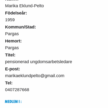
Marika Eklund-Pelto
Födelseår:
1959
Kommun/Stad:
Pargas
Hemort:
Pargas
Titel:
pensionerad ungdomsarbetsledare
E-post:
marikaeklundpelto@gmail.com
Tel:
0407287668
MEDLEM I :