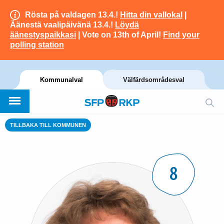
Rösta på valdagen 13.4.!
Hitta din vallokal
|
Äänestä vaalipäivänä 13.4.!
Löydä
äänestyspaikkasi
| Vote on 13th of April!
Find your
polling station
Kommunalval
Välfärdsområdesval
TILLBAKA TILL KOMMUNEN
8