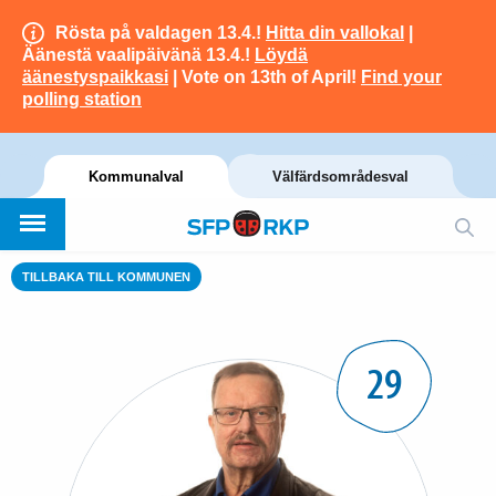
Rösta på valdagen 13.4.!
Hitta din vallokal
|
Äänestä vaalipäivänä 13.4.!
Löydä
äänestyspaikkasi
| Vote on 13th of April!
Find your
polling station
Kommunalval
Välfärdsområdesval
TILLBAKA TILL KOMMUNEN
29