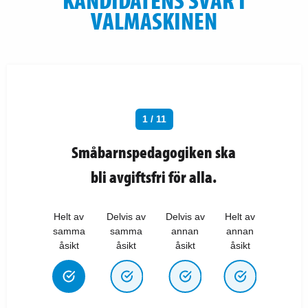
VALMASKINEN
1 / 11
Småbarnspedagogiken ska
bli avgiftsfri för alla.
Helt av
Delvis av
Delvis av
Helt av
samma
samma
annan
annan
åsikt
åsikt
åsikt
åsikt