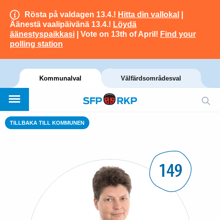
Rösta på valdagen 13.4.!
Hitta din vallokal
|
Äänestä vaalipäivänä 13.4.!
Löydä
äänestyspaikkasi
| Vote on 13th of April!
Find your
polling station
Kommunalval
Välfärdsområdesval
TILLBAKA TILL KOMMUNEN
149