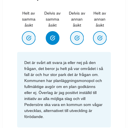
Helt av
Delvis av
Delvis av
Helt av
samma
samma
annan
annan
åsikt
åsikt
åsikt
åsikt
Det är svårt att svara ja eller nej på den
frågan, det beror ju helt på var området i så
fall är och hur stor park det är frågan om.
Kommunen har planläggningsmonopol och
fullmäktige avgör om en plan godkänns
eller ej. Överlag är jag positivt inställd till
initiativ av alla möjliga slag och vill
Pedersöre ska vara en kommun som vågar
utvecklas, alternativet till utveckling är
förödande.