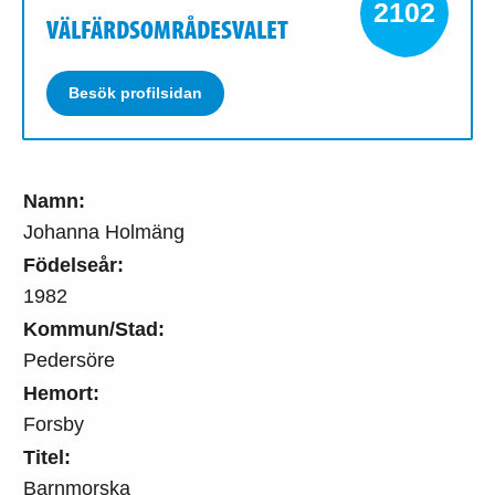
2102
VÄLFÄRDSOMRÅDESVALET
Besök profilsidan
Namn:
Johanna Holmäng
Födelseår:
1982
Kommun/Stad:
Pedersöre
Hemort:
Forsby
Titel:
Barnmorska