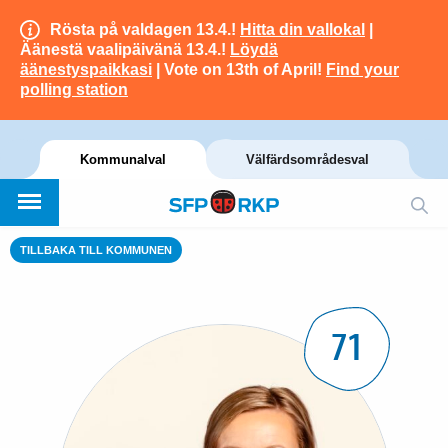
Rösta på valdagen 13.4.!
Hitta din vallokal
|
Äänestä vaalipäivänä 13.4.!
Löydä
äänestyspaikkasi
| Vote on 13th of April!
Find your
polling station
Kommunalval
Välfärdsområdesval
TILLBAKA TILL KOMMUNEN
71