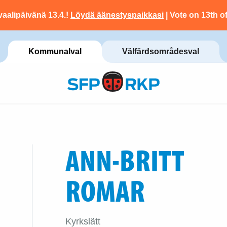
vaalipäivänä 13.4.!
Löydä äänestyspaikkasi
| Vote on 13th of
Kommunalval
Välfärdsområdesval
ANN-BRITT
ROMAR
Kyrkslätt