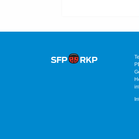
Te
P
G
He
in
In