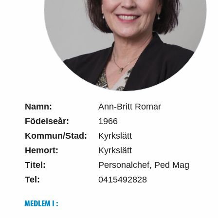
Namn:
Ann-Britt Romar
Födelseår:
1966
Kommun/Stad:
Kyrkslätt
Hemort:
Kyrkslätt
Titel:
Personalchef, Ped Mag
Tel:
0415492828
MEDLEM I :