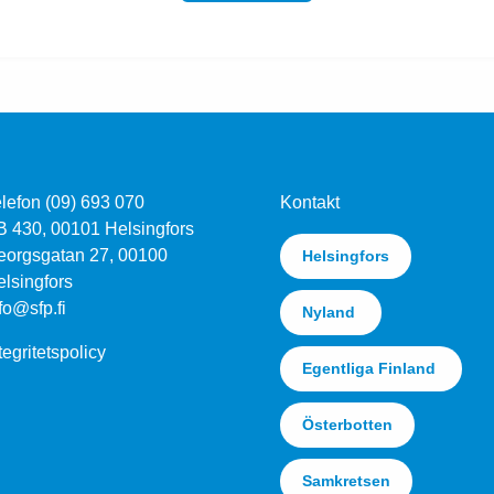
lefon (09) 693 070
Kontakt
B 430, 00101 Helsingfors
eorgsgatan 27, 00100
Helsingfors
lsingfors
fo@sfp.fi
Nyland
tegritetspolicy
Egentliga Finland
Österbotten
Samkretsen