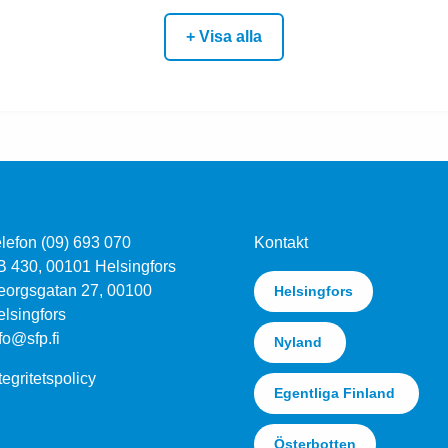
+ Visa alla
lefon (09) 693 070
Kontakt
B 430, 00101 Helsingfors
eorgsgatan 27, 00100
Helsingfors
lsingfors
fo@sfp.fi
Nyland
tegritetspolicy
Egentliga Finland
Österbotten