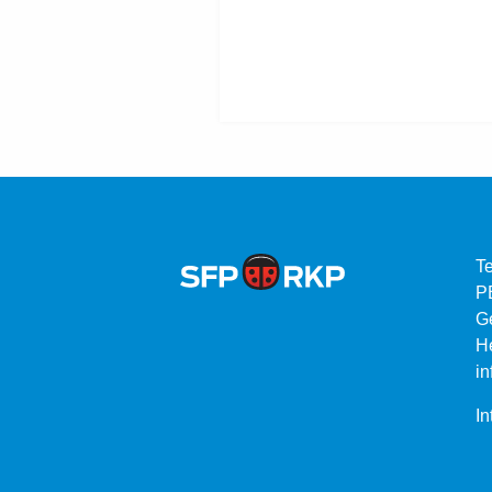
Te
P
G
He
in
In