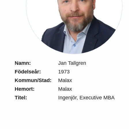
Namn:
Jan Tallgren
Födelseår:
1973
Kommun/Stad:
Malax
Hemort:
Malax
Titel:
Ingenjör, Executive MBA