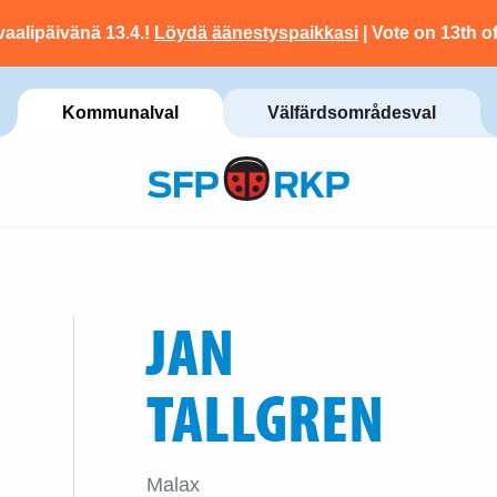
vaalipäivänä 13.4.!
Löydä äänestyspaikkasi
| Vote on 13th of
Kommunalval
Välfärdsområdesval
JAN
TALLGREN
Malax