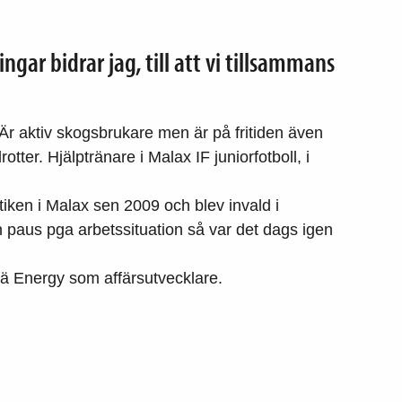
ar bidrar jag, till att vi tillsammans
 Är aktiv skogsbrukare men är på fritiden även
tter. Hjälptränare i Malax IF juniorfotboll, i
.
iken i Malax sen 2009 och blev invald i
n paus pga arbetssituation så var det dags igen
ilä Energy som affärsutvecklare.