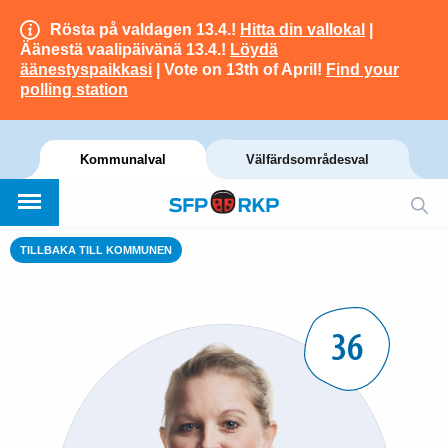
Rösta på valdagen 13.4.!
Hitta din vallokal
|
Äänestä vaalipäivänä 13.4.!
Löydä
äänestyspaikkasi
| Vote on 13th of April!
Find your
polling station
Kommunalval
Välfärdsområdesval
TILLBAKA TILL KOMMUNEN
36