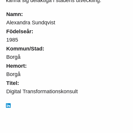
känna sig delaktiga i stadens utveckling.
Namn:
Alexandra Sundqvist
Födelseår:
1985
Kommun/Stad:
Borgå
Hemort:
Borgå
Titel:
Digital Transformationskonsult