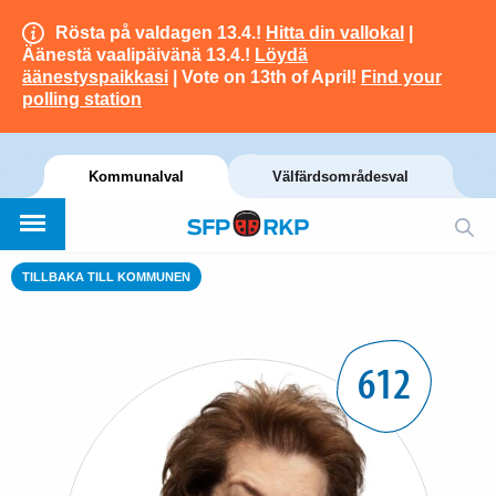
Rösta på valdagen 13.4.!
Hitta din vallokal
|
Äänestä vaalipäivänä 13.4.!
Löydä
äänestyspaikkasi
| Vote on 13th of April!
Find your
polling station
Kommunalval
Välfärdsområdesval
TILLBAKA TILL KOMMUNEN
612