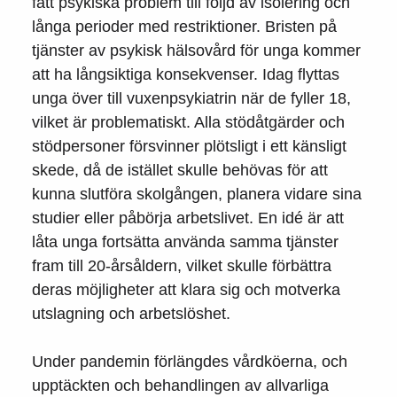
fått psykiska problem till följd av isolering och
långa perioder med restriktioner. Bristen på
tjänster av psykisk hälsovård för unga kommer
att ha långsiktiga konsekvenser. Idag flyttas
unga över till vuxenpsykiatrin när de fyller 18,
vilket är problematiskt. Alla stödåtgärder och
stödpersoner försvinner plötsligt i ett känsligt
skede, då de istället skulle behövas för att
kunna slutföra skolgången, planera vidare sina
studier eller påbörja arbetslivet. En idé är att
låta unga fortsätta använda samma tjänster
fram till 20-årsåldern, vilket skulle förbättra
deras möjligheter att klara sig och motverka
utslagning och arbetslöshet.
Under pandemin förlängdes vårdköerna, och
upptäckten och behandlingen av allvarliga