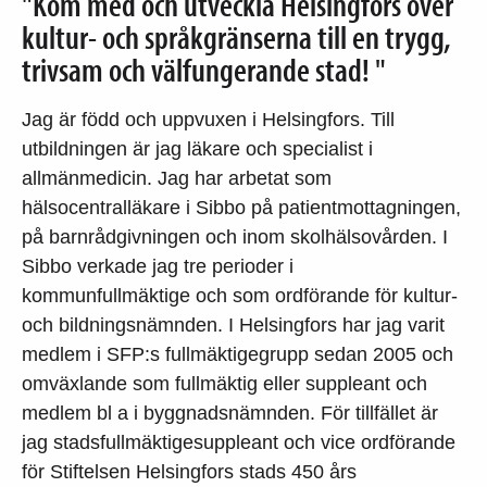
"Kom med och utveckla Helsingfors över
kultur- och språkgränserna till en trygg,
trivsam och välfungerande stad! "
Jag är född och uppvuxen i Helsingfors. Till
utbildningen är jag läkare och specialist i
allmänmedicin. Jag har arbetat som
hälsocentralläkare i Sibbo på patientmottagningen,
på barnrådgivningen och inom skolhälsovården. I
Sibbo verkade jag tre perioder i
kommunfullmäktige och som ordförande för kultur-
och bildningsnämnden. I Helsingfors har jag varit
medlem i SFP:s fullmäktigegrupp sedan 2005 och
omväxlande som fullmäktig eller suppleant och
medlem bl a i byggnadsnämnden. För tillfället är
jag stadsfullmäktigesuppleant och vice ordförande
för Stiftelsen Helsingfors stads 450 års