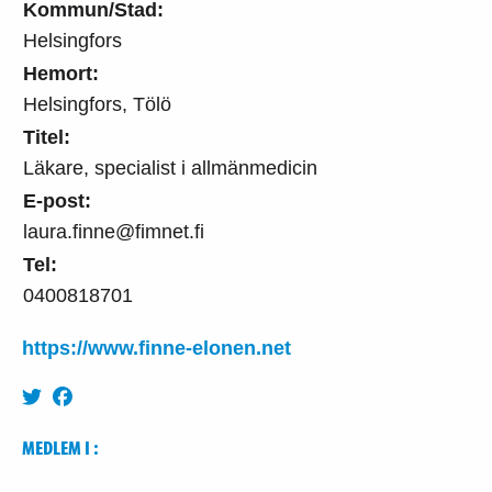
Kommun/Stad:
Helsingfors
Hemort:
Helsingfors, Tölö
Titel:
Läkare, specialist i allmänmedicin
E-post:
laura.finne@fimnet.fi
Tel:
0400818701
https://www.finne-elonen.net
MEDLEM I :