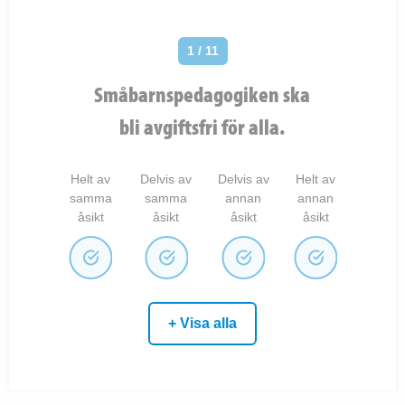
1 / 11
Småbarnspedagogiken ska
bli avgiftsfri för alla.
Helt av
Delvis av
Delvis av
Helt av
samma
samma
annan
annan
åsikt
åsikt
åsikt
åsikt
+ Visa alla