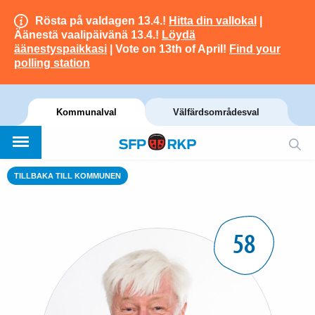
Rösta på valdagen 13.4.!
Hitta din vallokal
|
Äänestä vaalipäivänä 13.4.!
Löydä
äänestyspaikkasi
| Vote on 13th of April!
Find your
polling station
Kommunalval
Välfärdsområdesval
TILLBAKA TILL KOMMUNEN
58