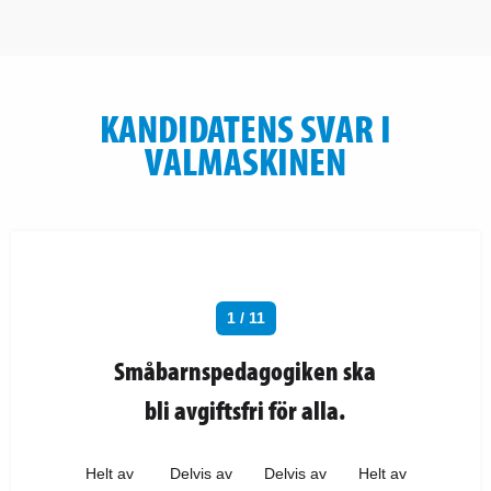
KANDIDATENS SVAR I
VALMASKINEN
1 / 11
Småbarnspedagogiken ska
bli avgiftsfri för alla.
Helt av
Delvis av
Delvis av
Helt av