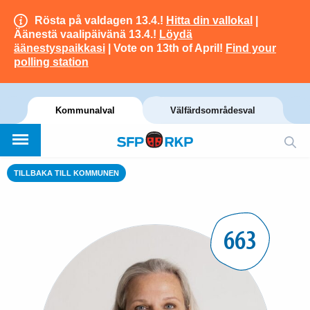
Rösta på valdagen 13.4.!
Hitta din vallokal
|
Äänestä vaalipäivänä 13.4.!
Löydä
äänestyspaikkasi
| Vote on 13th of April!
Find your
polling station
Kommunalval
Välfärdsområdesval
TILLBAKA TILL KOMMUNEN
663