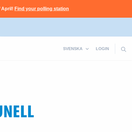
 April!
Find your polling station
LOGIN
UNELL