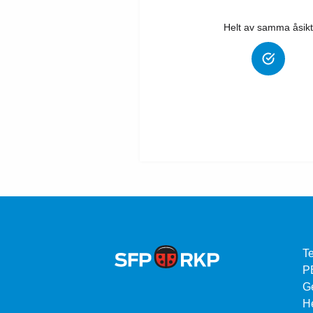
Helt av samma åsikt
Te
P
G
He