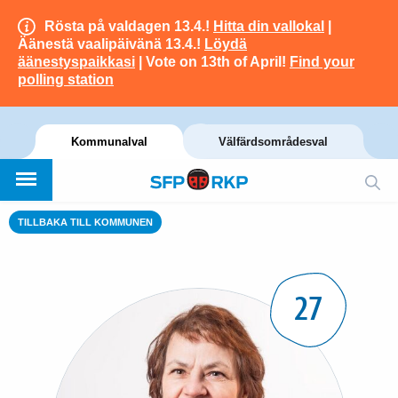
Rösta på valdagen 13.4.!
Hitta din vallokal
|
Äänestä vaalipäivänä 13.4.!
Löydä
äänestyspaikkasi
| Vote on 13th of April!
Find your
polling station
Kommunalval
Välfärdsområdesval
TILLBAKA TILL KOMMUNEN
27