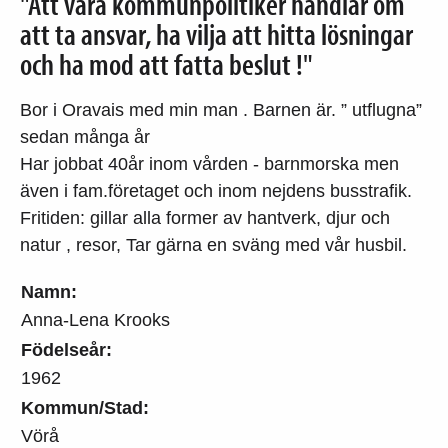
"Att vara kommunpolitiker handlar om
att ta ansvar, ha vilja att hitta lösningar
och ha mod att fatta beslut !"
Bor i Oravais med min man . Barnen är. ” utflugna”
sedan många år
Har jobbat 40år inom vården - barnmorska men
även i fam.företaget och inom nejdens busstrafik.
Fritiden: gillar alla former av hantverk, djur och
natur , resor, Tar gärna en sväng med vår husbil.
Namn:
Anna-Lena Krooks
Födelseår:
1962
Kommun/Stad:
Vörå