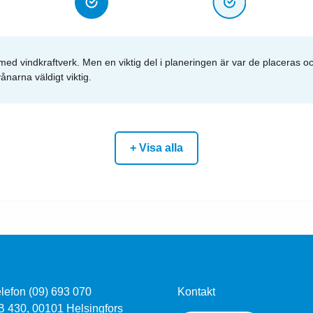
 med vindkraftverk. Men en viktig del i planeringen är var de placeras o
ånarna väldigt viktig.
+ Visa alla
lefon (09) 693 070
Kontakt
B 430, 00101 Helsingfors