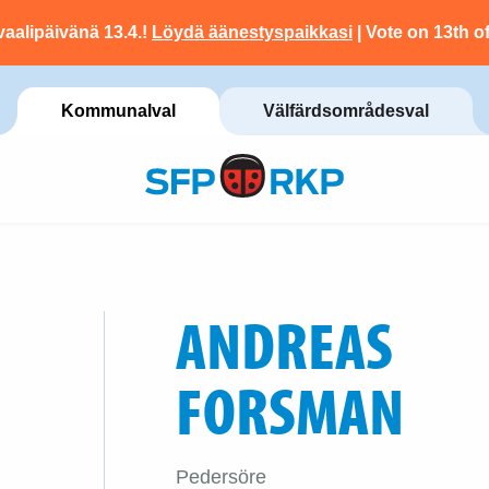
vaalipäivänä 13.4.!
Löydä äänestyspaikkasi
| Vote on 13th of
Kommunalval
Välfärdsområdesval
ANDREAS
FORSMAN
Pedersöre