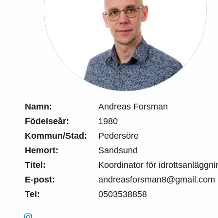
Namn:
Andreas Forsman
Födelseår:
1980
Kommun/Stad:
Pedersöre
Hemort:
Sandsund
Titel:
Koordinator för idrottsanläggni
E-post:
andreasforsman8@gmail.com
Tel:
0503538858