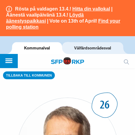
Rösta på valdagen 13.4.!
Hitta din vallokal
|
Äänestä vaalipäivänä 13.4.!
Löydä
äänestyspaikkasi
| Vote on 13th of April!
Find your
polling station
Kommunalval
Välfärdsområdesval
TILLBAKA TILL KOMMUNEN
26