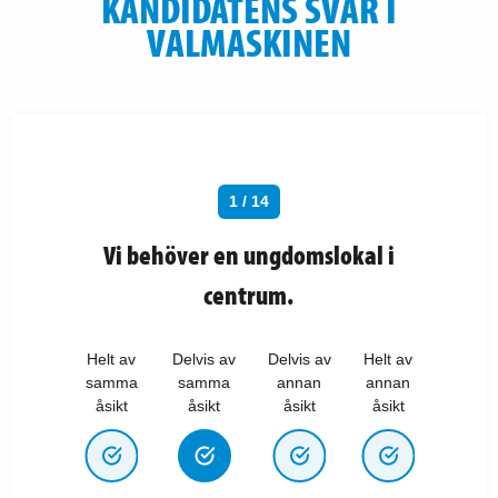
KANDIDATENS SVAR I
VALMASKINEN
1 / 14
Vi behöver en ungdomslokal i
centrum.
Helt av
Delvis av
Delvis av
Helt av
samma
samma
annan
annan
åsikt
åsikt
åsikt
åsikt