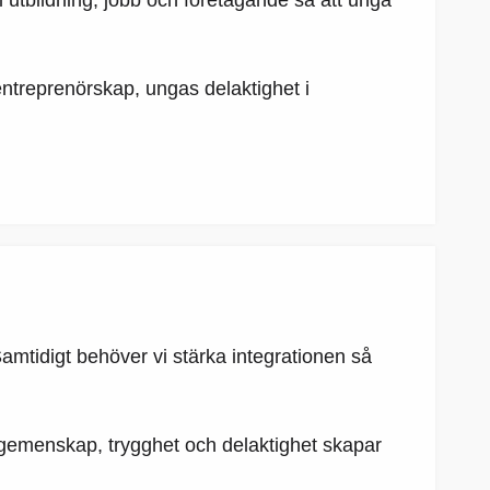
l utbildning, jobb och företagande så att unga
ntreprenörskap, ungas delaktighet i
mtidigt behöver vi stärka integrationen så
 gemenskap, trygghet och delaktighet skapar