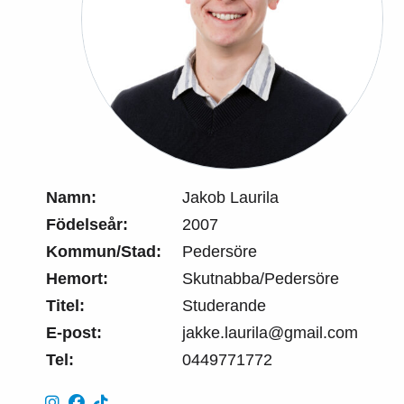
Namn:
Jakob Laurila
Födelseår:
2007
Kommun/Stad:
Pedersöre
Hemort:
Skutnabba/Pedersöre
Titel:
Studerande
E-post:
jakke.laurila@gmail.com
Tel:
0449771772