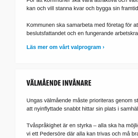
För att kommuner ska vara attraktiva och växa
kan och vill stanna kvar och bygga sin framtid
Kommunen ska samarbeta med företag för att s
beslutsfattandet och en fungerande arbetskraf
Läs mer om vårt valprogram ›
VÄLMÅENDE INVÅNARE
Ungas välmående måste prioriteras genom sta
att nyinflyttade snabbt hittar sin plats i samhäl
Tvåspråkighet är en styrka – alla ska ha möj
vi ett Pedersöre där alla kan trivas och må br