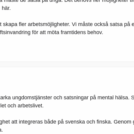
 måste de satsa på unga. Det behövs fler möjligheter til
 här.
kapa fler arbetsmöjligheter. Vi måste också satsa på e
tsinvandring för att möta framtidens behov.
rka ungdomstjänster och satsningar på mental hälsa. Sa
let och arbetslivet.
lighet att integreras både på svenska och finska. Genom
a.