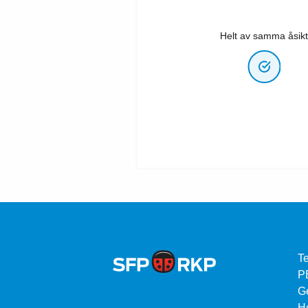
Helt av samma åsikt
Te
P
G
He