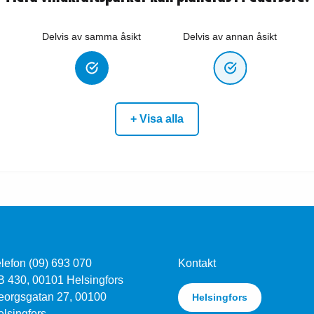
Delvis av samma åsikt
Delvis av annan åsikt
+ Visa alla
lefon (09) 693 070
Kontakt
B 430, 00101 Helsingfors
eorgsgatan 27, 00100
Helsingfors
lsingfors