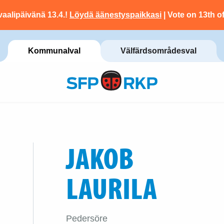
vaalipäivänä 13.4.!
Löydä äänestyspaikkasi
| Vote on 13th of
Kommunalval
Välfärdsområdesval
JAKOB
LAURILA
Pedersöre