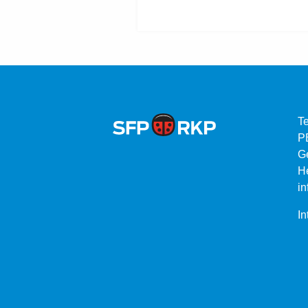
Te
P
G
He
in
In