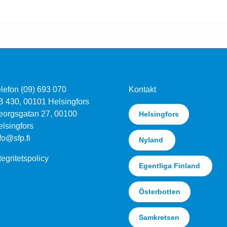
lefon (09) 693 070
Kontakt
B 430, 00101 Helsingfors
eorgsgatan 27, 00100
Helsingfors
lsingfors
fo@sfp.fi
Nyland
tegritetspolicy
Egentliga Finland
Österbotten
Samkretsen