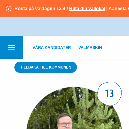
Rösta på valdagen 13.4.!
Hitta din vallokal
| Äänestä 
VÅRA KANDIDATER
VALMASKIN
TILLBAKA TILL KOMMUNEN
13