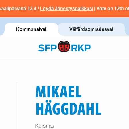
vaalipäivänä 13.4.!
Löydä äänestyspaikkasi
| Vote on 13th of
Kommunalval
Välfärdsområdesval
MIKAEL
HÄGGDAHL
Korsnäs