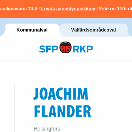
vaalipäivänä 13.4.!
Löydä äänestyspaikkasi
| Vote on 13th of
Kommunalval
Välfärdsområdesval
JOACHIM
FLANDER
Helsingfors