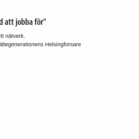
d att jobba för"
tt nätverk.
jättegenerationens Helsingforsare