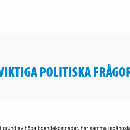
VIKTIGA POLITISKA FRÅGO
, på grund av höga boendekostnader, har samma utgångslä