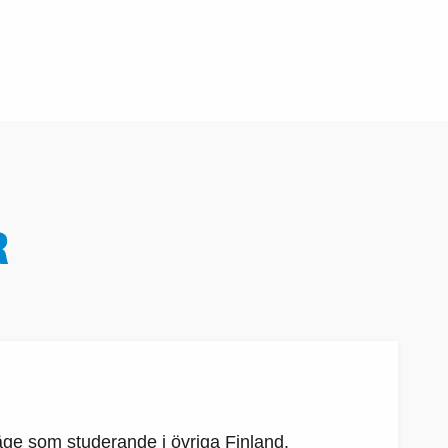
R
ge som studerande i övriga Finland.