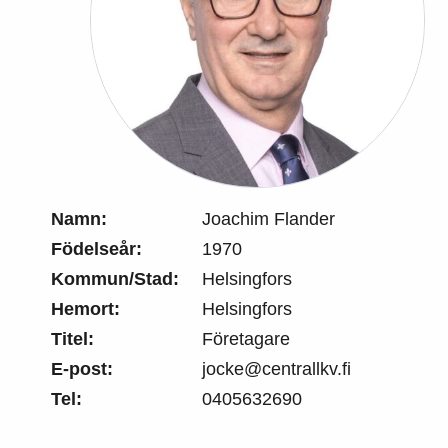
Namn:
Joachim Flander
Födelseår:
1970
Kommun/Stad:
Helsingfors
Hemort:
Helsingfors
Titel:
Företagare
E-post:
jocke@centrallkv.fi
Tel:
0405632690