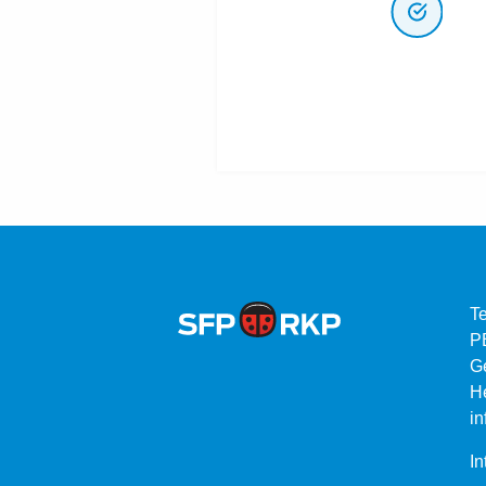
Te
P
G
He
in
In