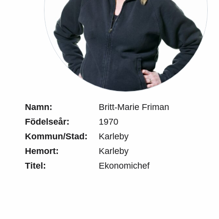
Namn:
Britt-Marie Friman
Födelseår:
1970
Kommun/Stad:
Karleby
Hemort:
Karleby
Titel:
Ekonomichef