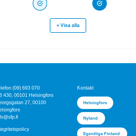
+ Visa alla
lefon (09) 693 070
Kontakt
B 430, 00101 Helsingfors
eorgsgatan 27, 00100
Helsingfors
lsingfors
fo@sfp.fi
Nyland
tegritetspolicy
Egentliga Finland