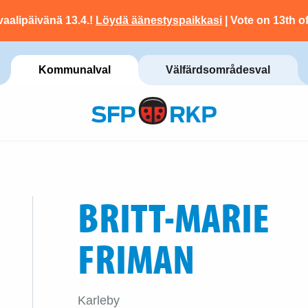
vaalipäivänä 13.4.!
Löydä äänestyspaikkasi
| Vote on 13th of
Kommunalval
Välfärdsområdesval
BRITT-MARIE
FRIMAN
Karleby