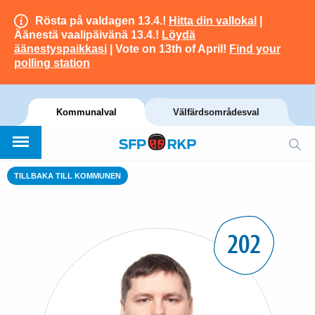
Rösta på valdagen 13.4.!
Hitta din vallokal
|
Äänestä vaalipäivänä 13.4.!
Löydä
äänestyspaikkasi
| Vote on 13th of April!
Find your
polling station
Kommunalval
Välfärdsområdesval
TILLBAKA TILL KOMMUNEN
202