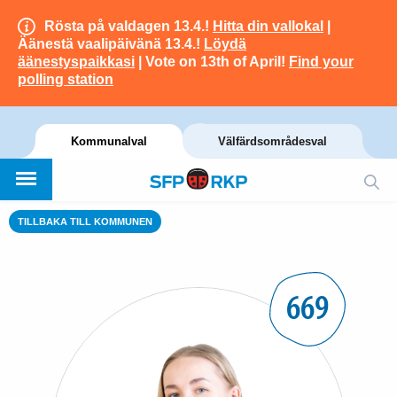
Rösta på valdagen 13.4.!
Hitta din vallokal
|
Äänestä vaalipäivänä 13.4.!
Löydä
äänestyspaikkasi
| Vote on 13th of April!
Find your
polling station
Kommunalval
Välfärdsområdesval
TILLBAKA TILL KOMMUNEN
669