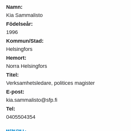
Namn:
Kia Sammalisto
Födelseår:
1996
Kommun/Stad:
Helsingfors
Hemort:
Norra Helsingfors
Titel:
Verksamhetsledare, politices magister
E-post:
kia.sammalisto@sfp.fi
Tel:
0405504354