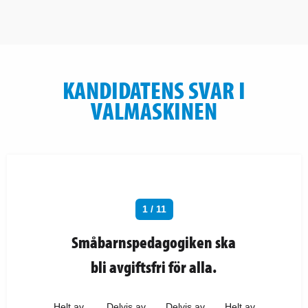
KANDIDATENS SVAR I
VALMASKINEN
1 / 11
Småbarnspedagogiken ska
bli avgiftsfri för alla.
Helt av
Delvis av
Delvis av
Helt av