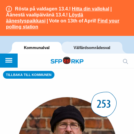
Rösta på valdagen 13.4.!
Hitta din vallokal
|
Äänestä vaalipäivänä 13.4.!
Löydä
äänestyspaikkasi
| Vote on 13th of April!
Find your
polling station
Kommunalval
Välfärdsområdesval
TILLBAKA TILL KOMMUNEN
253