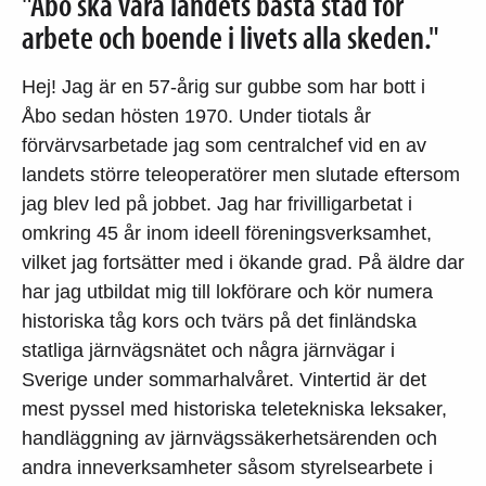
"Åbo ska vara landets bästa stad för
arbete och boende i livets alla skeden."
Hej! Jag är en 57-årig sur gubbe som har bott i
Åbo sedan hösten 1970. Under tiotals år
förvärvsarbetade jag som centralchef vid en av
landets större teleoperatörer men slutade eftersom
jag blev led på jobbet. Jag har frivilligarbetat i
omkring 45 år inom ideell föreningsverksamhet,
vilket jag fortsätter med i ökande grad. På äldre dar
har jag utbildat mig till lokförare och kör numera
historiska tåg kors och tvärs på det finländska
statliga järnvägsnätet och några järnvägar i
Sverige under sommarhalvåret. Vintertid är det
mest pyssel med historiska teletekniska leksaker,
handläggning av järnvägssäkerhetsärenden och
andra inneverksamheter såsom styrelsearbete i