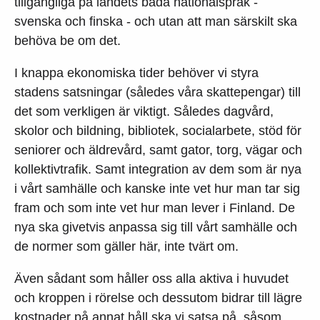
tillgängliga på landets båda nationalspråk -
svenska och finska - och utan att man särskilt ska
behöva be om det.
I knappa ekonomiska tider behöver vi styra
stadens satsningar (således våra skattepengar) till
det som verkligen är viktigt. Således dagvård,
skolor och bildning, bibliotek, socialarbete, stöd för
seniorer och äldrevård, samt gator, torg, vägar och
kollektivtrafik. Samt integration av dem som är nya
i vårt samhälle och kanske inte vet hur man tar sig
fram och som inte vet hur man lever i Finland. De
nya ska givetvis anpassa sig till vårt samhälle och
de normer som gäller här, inte tvärt om.
Även sådant som håller oss alla aktiva i huvudet
och kroppen i rörelse och dessutom bidrar till lägre
kostnader på annat håll ska vi satsa på, såsom