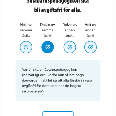
Småbarnspedagogiken ska
bli avgiftsfri för alla.
Helt av
Delvis av
Delvis av
Helt av
samma
samma
annan
annan
åsikt
åsikt
åsikt
åsikt
Varför ska småbarnspedagogiken
(besvärligt ord, varför kan vi inte säga
dagvården i stället så att alla förstår?) vara
avgiftsfri för dem som har de högsta
inkomsterna?