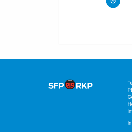
Te
P
G
He
in
In