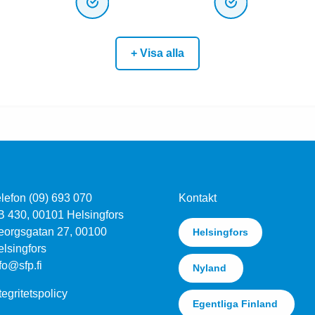
+ Visa alla
lefon (09) 693 070
Kontakt
B 430, 00101 Helsingfors
eorgsgatan 27, 00100
Helsingfors
lsingfors
fo@sfp.fi
Nyland
tegritetspolicy
Egentliga Finland