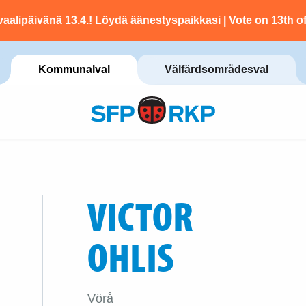
vaalipäivänä 13.4.!
Löydä äänestyspaikkasi
| Vote on 13th of
Kommunalval
Välfärdsområdesval
VICTOR
OHLIS
Vörå