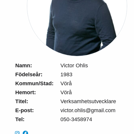
Namn:
Victor Ohlis
Födelseår:
1983
Kommun/Stad:
Vörå
Hemort:
Vörå
Titel:
Verksamhetsutvecklare
E-post:
victor.ohlis@gmail.com
Tel:
050-3458974