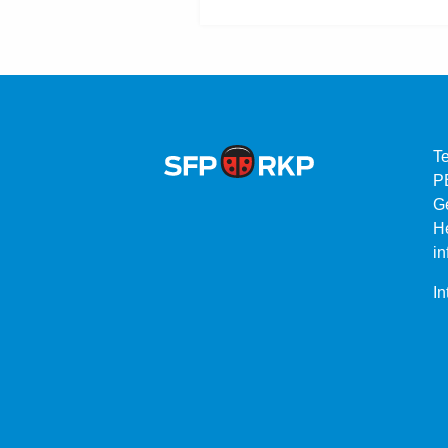
Te
P
G
He
in
In