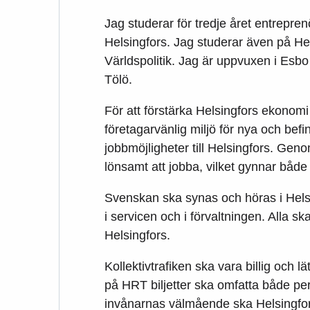
Jag studerar för tredje året entrepr
Helsingfors. Jag studerar även på Hel
Världspolitik. Jag är uppvuxen i Esb
Tölö.
För att förstärka Helsingfors ekonomi
företagarvänlig miljö för nya och befin
jobbmöjligheter till Helsingfors. Gen
lönsamt att jobba, vilket gynnar båd
Svenskan ska synas och höras i Helsi
i servicen och i förvaltningen. Alla sk
Helsingfors.
Kollektivtrafiken ska vara billig och l
på HRT biljetter ska omfatta både perio
invånarnas välmående ska Helsingfor