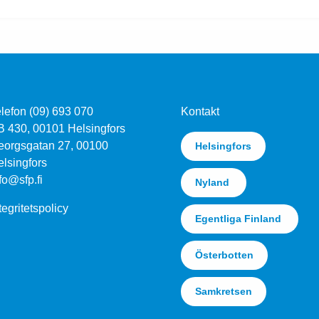
lefon (09) 693 070
Kontakt
B 430, 00101 Helsingfors
eorgsgatan 27, 00100
Helsingfors
lsingfors
fo@sfp.fi
Nyland
tegritetspolicy
Egentliga Finland
Österbotten
Samkretsen