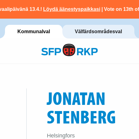
vaalipäivänä 13.4.!
Löydä äänestyspaikkasi
| Vote on 13th of
Kommunalval
Välfärdsområdesval
JONATAN
STENBERG
Helsingfors