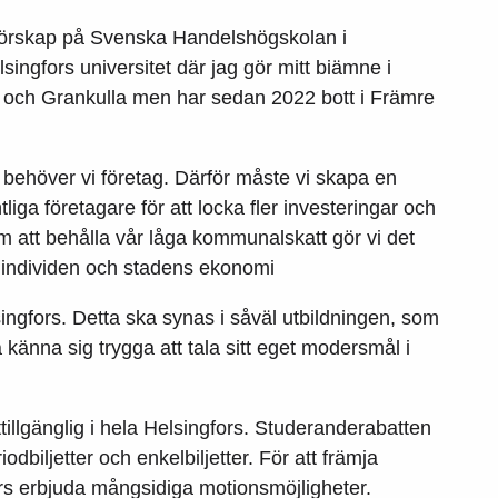
enörskap på Svenska Handelshögskolan i
singfors universitet där jag gör mitt biämne i
o och Grankulla men har sedan 2022 bott i Främre
 behöver vi företag. Därför måste vi skapa en
tliga företagare för att locka fler investeringar och
om att behålla vår låga kommunalskatt gör vi det
e individen och stadens ekonomi
ngfors. Detta ska synas i såväl utbildningen, som
a känna sig trygga att tala sitt eget modersmål i
ättillgänglig i hela Helsingfors. Studeranderabatten
dbiljetter och enkelbiljetter. För att främja
s erbjuda mångsidiga motionsmöjligheter.