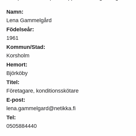
Namn:
Lena Gammelgård
Födelseår:
1961
Kommun/Stad:
Korsholm
Hemort:
Björköby
Titel:
Företagare, konditionsskötare
E-post:
lena.gammelgard@netikka.fi
Tel:
0505884440