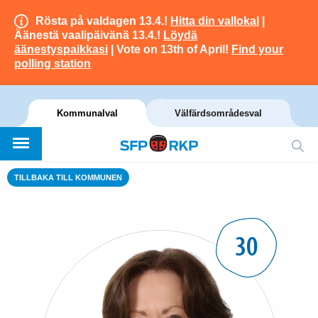
Rösta på valdagen 13.4.!
Hitta din vallokal
|
Äänestä vaalipäivänä 13.4.!
Löydä
äänestyspaikkasi
| Vote on 13th of April!
Find your
polling station
Kommunalval
Välfärdsområdesval
TILLBAKA TILL KOMMUNEN
30