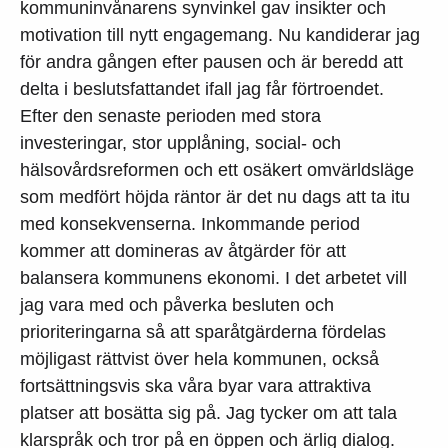
kommuninvånarens synvinkel gav insikter och
motivation till nytt engagemang. Nu kandiderar jag
för andra gången efter pausen och är beredd att
delta i beslutsfattandet ifall jag får förtroendet.
Efter den senaste perioden med stora
investeringar, stor upplåning, social- och
hälsovårdsreformen och ett osäkert omvärldsläge
som medfört höjda räntor är det nu dags att ta itu
med konsekvenserna. Inkommande period
kommer att domineras av åtgärder för att
balansera kommunens ekonomi. I det arbetet vill
jag vara med och påverka besluten och
prioriteringarna så att sparåtgärderna fördelas
möjligast rättvist över hela kommunen, också
fortsättningsvis ska våra byar vara attraktiva
platser att bosätta sig på. Jag tycker om att tala
klarspråk och tror på en öppen och ärlig dialog.