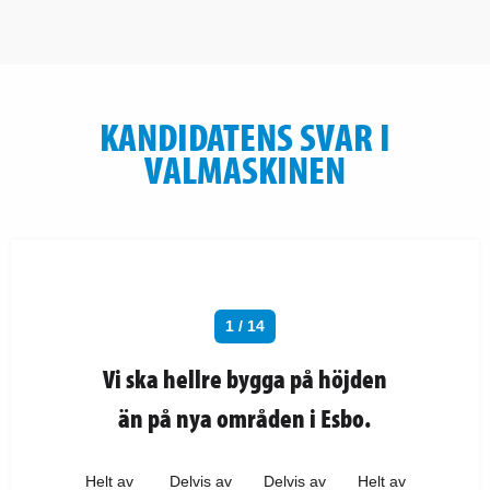
KANDIDATENS SVAR I
VALMASKINEN
1 / 14
Vi ska hellre bygga på höjden
än på nya områden i Esbo.
Helt av
Delvis av
Delvis av
Helt av