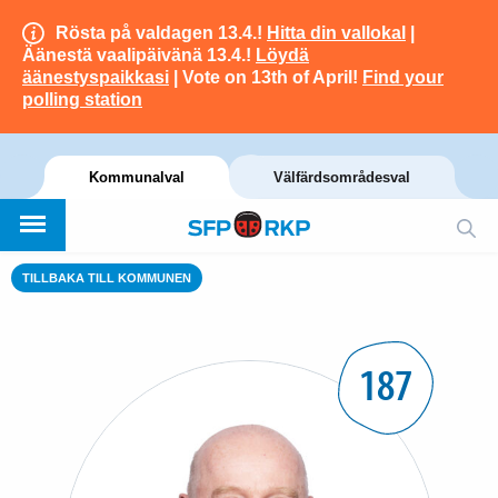
Rösta på valdagen 13.4.!
Hitta din vallokal
|
Äänestä vaalipäivänä 13.4.!
Löydä
äänestyspaikkasi
| Vote on 13th of April!
Find your
polling station
Kommunalval
Välfärdsområdesval
TILLBAKA TILL KOMMUNEN
187