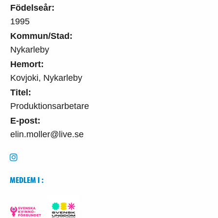
Födelseår:
1995
Kommun/Stad:
Nykarleby
Hemort:
Kovjoki, Nykarleby
Titel:
Produktionsarbetare
E-post:
elin.moller@live.se
MEDLEM I :