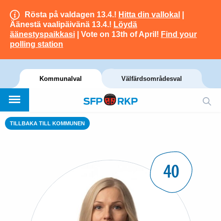
Rösta på valdagen 13.4.!
Hitta din vallokal
|
Äänestä vaalipäivänä 13.4.!
Löydä
äänestyspaikkasi
| Vote on 13th of April!
Find your
polling station
Kommunalval
Välfärdsområdesval
TILLBAKA TILL KOMMUNEN
40