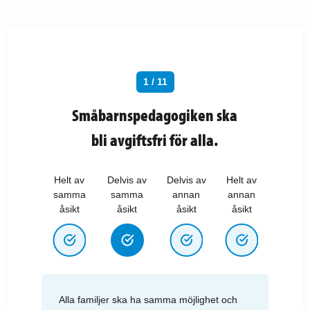
1 / 11
Småbarnspedagogiken ska
bli avgiftsfri för alla.
Helt av
Delvis av
Delvis av
Helt av
samma
samma
annan
annan
åsikt
åsikt
åsikt
åsikt
Alla familjer ska ha samma möjlighet och