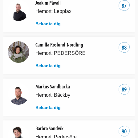
Joakim Påvall
87
Hemort: Lepplax
Bekanta dig
Camilla Roslund-Nordling
88
Hemort: PEDERSÖRE
Bekanta dig
Markus Sandbacka
89
Hemort: Bäckby
Bekanta dig
Barbro Sandvik
90
Hemort: Pedersöre