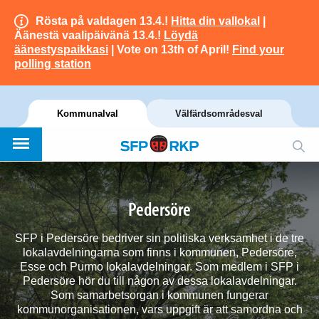
Rösta på valdagen 13.4.!
Hitta din vallokal
|
Äänestä vaalipäivänä 13.4.!
Löydä
äänestyspaikkasi
| Vote on 13th of April!
Find your
polling station
Kommunalval
Välfärdsområdesval
Pedersöre
SFP i Pedersöre bedriver sin politiska verksamhet i de tre
lokalavdelningarna som finns i kommunen, Pedersöre,
Esse och Purmo lokalavdelningar. Som medlem i SFP i
Pedersöre hör du till någon av dessa lokalavdelningar.
Som samarbetsorgan i kommunen fungerar
kommunorganisationen, vars uppgift är att samordna och