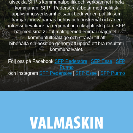
utveckla SFP:s kommunalpolitik och verksamhet i hela
kommunen. SFP i Pedersöre arbetar med politisk
upplysningsverksamhet samt bedriver en politik som
främjar innevånarnas behov och önskemål och är en
intressebevakare på regional och rikspolitiskt plan. SFP
har med sina 21 fullmäktigemedlemmar majoritet i
kommunfullmäktige och strävar till att
bibehålla sin position genom att uppnå ett bra resultat i
kommunalvalet.
Följ oss på Facebook
SFP Pedersöre
|
SFP Esse
|
SFP
Purmo
och Instagram
SFP Pedersöre
|
SFP Esse
|
SFP Purmo
VALMASKIN