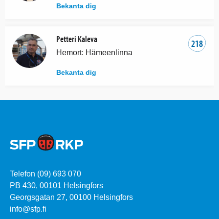
Bekanta dig
Petteri Kaleva
218
Hemort: Hämeenlinna
Bekanta dig
Telefon (09) 693 070
PB 430, 00101 Helsingfors
Georgsgatan 27, 00100 Helsingfors
info@sfp.fi