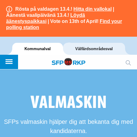
Rösta på valdagen 13.4.!
Hitta din vallokal
|
Äänestä vaalipäivänä 13.4.!
Löydä
äänestyspaikkasi
| Vote on 13th of April!
Find your
polling station
Kommunalval
Välfärdsområdesval
VALMASKIN
SFPs valmaskin hjälper dig att bekanta dig med
kandidaterna.