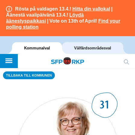
Rösta på valdagen 13.4.!
Hitta din vallokal
|
Äänestä vaalipäivänä 13.4.!
Löydä
äänestyspaikkasi
| Vote on 13th of April!
Find your
polling station
Kommunalval
Välfärdsområdesval
TILLBAKA TILL KOMMUNEN
31