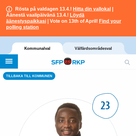
Rösta på valdagen 13.4.!
Hitta din vallokal
|
Äänestä vaalipäivänä 13.4.!
Löydä
äänestyspaikkasi
| Vote on 13th of April!
Find your
polling station
Kommunalval
Välfärdsområdesval
TILLBAKA TILL KOMMUNEN
23