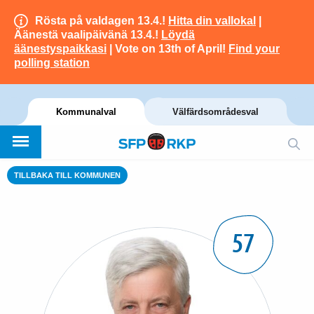
Rösta på valdagen 13.4.!
Hitta din vallokal
|
Äänestä vaalipäivänä 13.4.!
Löydä
äänestyspaikkasi
| Vote on 13th of April!
Find your
polling station
Kommunalval
Välfärdsområdesval
TILLBAKA TILL KOMMUNEN
57