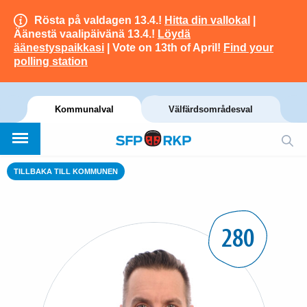
Rösta på valdagen 13.4.!
Hitta din vallokal
|
Äänestä vaalipäivänä 13.4.!
Löydä
äänestyspaikkasi
| Vote on 13th of April!
Find your
polling station
Kommunalval
Välfärdsområdesval
TILLBAKA TILL KOMMUNEN
280