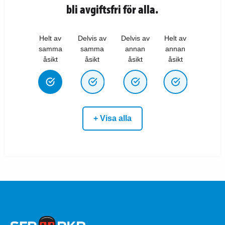
bli avgiftsfri för alla.
Helt av
Delvis av
Delvis av
Helt av
samma
samma
annan
annan
åsikt
åsikt
åsikt
åsikt
+ Visa alla