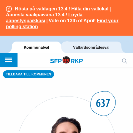
Rösta på valdagen 13.4.!
Hitta din vallokal
|
Äänestä vaalipäivänä 13.4.!
Löydä
äänestyspaikkasi
| Vote on 13th of April!
Find your
polling station
Kommunalval
Välfärdsområdesval
TILLBAKA TILL KOMMUNEN
637