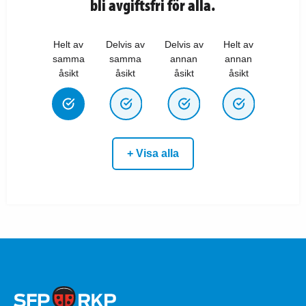
bli avgiftsfri för alla.
Helt av
Delvis av
Delvis av
Helt av
samma
samma
annan
annan
åsikt
åsikt
åsikt
åsikt
+ Visa alla