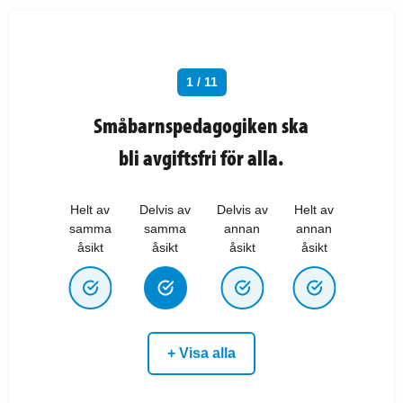
1 / 11
Småbarnspedagogiken ska
bli avgiftsfri för alla.
Helt av
Delvis av
Delvis av
Helt av
samma
samma
annan
annan
åsikt
åsikt
åsikt
åsikt
+ Visa alla