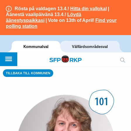
Rösta på valdagen 13.4.!
Hitta din vallokal
|
Äänestä vaalipäivänä 13.4.!
Löydä
äänestyspaikkasi
| Vote on 13th of April!
Find your
polling station
Kommunalval
Välfärdsområdesval
TILLBAKA TILL KOMMUNEN
101