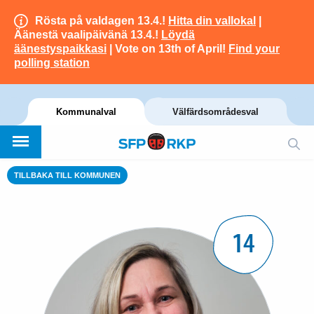
Rösta på valdagen 13.4.!
Hitta din vallokal
|
Äänestä vaalipäivänä 13.4.!
Löydä
äänestyspaikkasi
| Vote on 13th of April!
Find your
polling station
Kommunalval
Välfärdsområdesval
TILLBAKA TILL KOMMUNEN
14